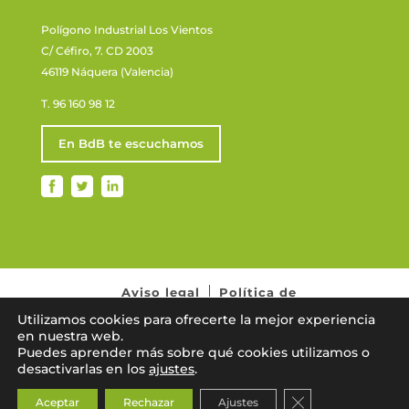
Polígono Industrial Los Vientos
C/ Céfiro, 7. CD 2003
46119 Náquera (Valencia)
T. 96 160 98 12
En BdB te escuchamos
Aviso legal
Política de
privacidad
Normativa de cookies
Utilizamos cookies para ofrecerte la mejor experiencia
en nuestra web.
Puedes aprender más sobre qué cookies utilizamos o
desactivarlas en los
ajustes
.
Cerrar el banner
Aceptar
Rechazar
Ajustes