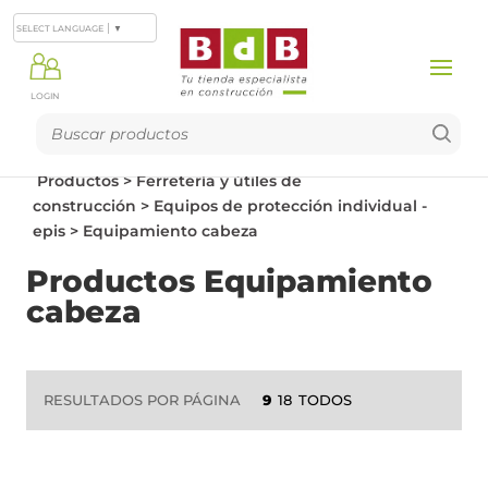
SELECT LANGUAGE
▼
LOGIN
Productos
>
Ferretería y útiles de
construcción
>
Equipos de protección individual -
epis
>
Equipamiento cabeza
Productos Equipamiento
cabeza
RESULTADOS POR PÁGINA
9
18
TODOS