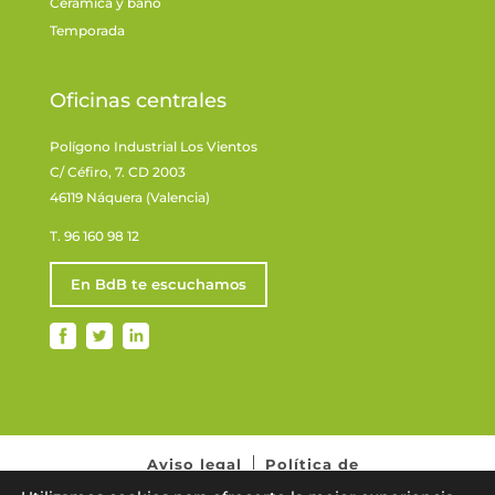
Cerámica y baño
Temporada
Oficinas centrales
Polígono Industrial Los Vientos
C/ Céfiro, 7. CD 2003
46119 Náquera (Valencia)
T. 96 160 98 12
En BdB te escuchamos
Aviso legal
Política de
privacidad
Normativa de cookies