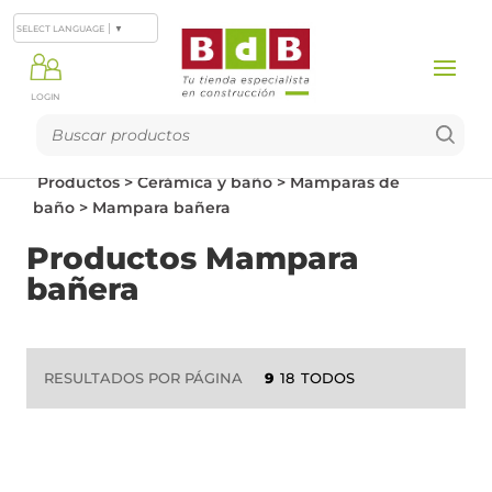
SELECT LANGUAGE
▼
LOGIN
Productos
>
Cerámica y baño
>
Mamparas de
baño
>
Mampara bañera
Productos Mampara
bañera
RESULTADOS POR PÁGINA
9
18
TODOS