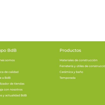
upo BdB
Productos
nes somos
Materiales de construcción
Ferretería y útiles de construcci
ica de calidad
Cerámica y baño
e a BdB
Temporada
lizador de tiendas
aja con nosotros
os y actualidad BdB