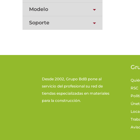
Modelo
Soporte
Gr
Desde 2002, Grupo BdB pone al
Quié
servicio del profesional su red de
RSC
tiendas especializadas en materiales
Polít
para la construcción.
Únet
Loca
Trab
Avis