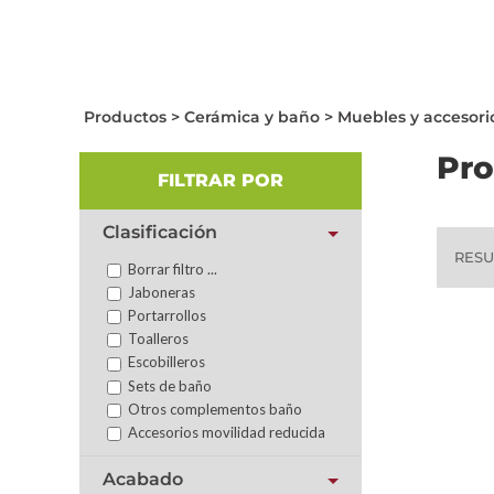
Productos
>
Cerámica y baño
>
Muebles y accesori
Pro
FILTRAR POR
INICIO
PRODUCTOS
MÁS QUE MATERIA
Clasificación
RESU
Borrar filtro ...
Jaboneras
Portarrollos
Toalleros
Escobilleros
Sets de baño
Otros complementos baño
Accesorios movilidad reducida
Acabado