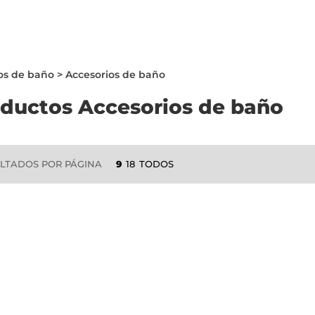
os de baño
>
Accesorios de baño
ductos Accesorios de baño
LES
TIENDAS
POR QUÉ ELEGIR BdB
LTADOS POR PÁGINA
9
18
TODOS