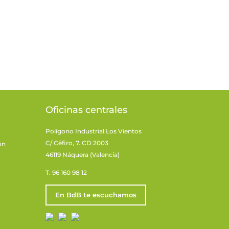
Oficinas centrales
Polígono Industrial Los Vientos
C/ Céfiro, 7. CD 2003
ón
46119 Náquera (Valencia)
T. 96 160 98 12
En BdB te escuchamos