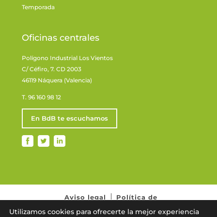
Temporada
Oficinas centrales
Polígono Industrial Los Vientos
C/ Céfiro, 7. CD 2003
46119 Náquera (Valencia)
T. 96 160 98 12
En BdB te escuchamos
Aviso legal
Política de
privacidad
Normativa de cookies
Utilizamos cookies para ofrecerte la mejor experiencia