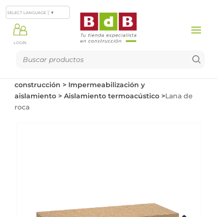
SELECT LANGUAGE
▼
LOGIN
Productos
>
Materiales de
construcción
>
Impermeabilización y
aislamiento
>
Aislamiento termoacústico
>
Lana de
roca