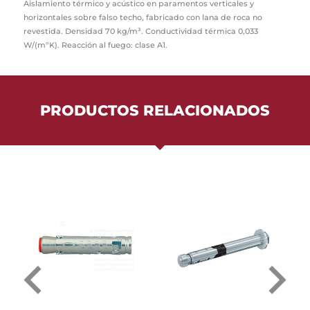
Aislamiento térmico y acústico en paramentos verticales y
horizontales sobre falso techo, fabricado con lana de roca no
revestida. Densidad 70 kg/m³. Conductividad térmica 0,033
W/(mºK). Reacción al fuego: clase A1.
PRODUCTOS RELACIONADOS