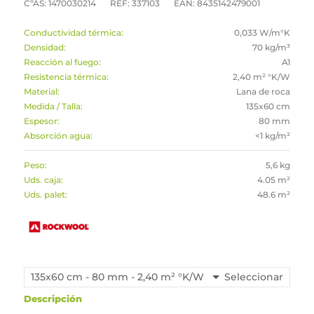
CºAS: 1470030214
REF: 337103
EAN: 8435142479001
Conductividad térmica:
0,033 W/m°K
Densidad:
70 kg/m³
Reacción al fuego:
A1
Resistencia térmica:
2,40 m² °K/W
Material:
Lana de roca
Medida / Talla:
135x60 cm
Espesor:
80 mm
Absorción agua:
<1 kg/m²
Peso:
5,6 kg
Uds. caja:
4.05 m²
Uds. palet:
48.6 m²
135x60 cm - 80 mm - 2,40 m² °K/W
Seleccionar
Descripción