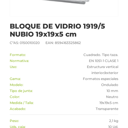
BLOQUE DE VIDRIO 1919/5
NUBIO 19x19x5 cm
CºAS: 0150010020
EAN: 8594163325862
Formato:
Cuadrado. Tipo taza.
Normativa:
EN 1051-1 CLASE 1
Uso:
Estructura vertical
interior/exterior
Gama:
Formatos especiales
Modelo:
Ondulado
Tipo de junta:
10 mm
Color:
Neutro
Medida / Talla:
19x19x5 cm
Acabado:
Transparente
Peso:
2,1 kg
Uds. caja:
10 Ud.