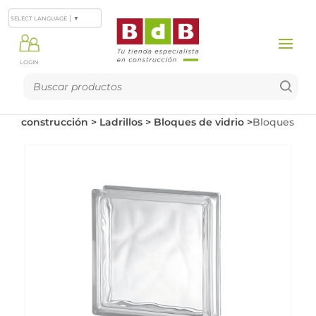
SELECT LANGUAGE
▼
LOGIN
Productos
>
Materiales de
construcción
>
Ladrillos
>
Bloques de vidrio
>
Bloques