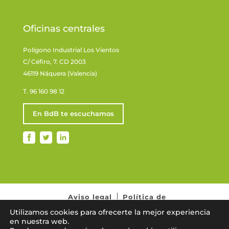
Oficinas centrales
Polígono Industrial Los Vientos
C/ Céfiro, 7. CD 2003
46119 Náquera (Valencia)
T. 96 160 98 12
En BdB te escuchamos
Aviso legal
Política de
privacidad
Normativa de cookies
Utilizamos cookies para ofrecerte la mejor experiencia
en nuestra web.